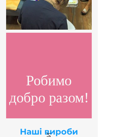
Робимо
добро разом!
Наші вироби