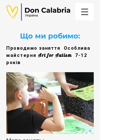
Що ми робимо:​
Проводимо
заняття
Особлива
Art for Autism
майстерня
7-12
років