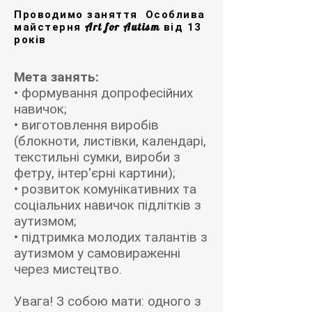
Проводимо заняття Особлива
Art for Autism
майстерня
від 13
років
Мета занять:
• формування допрофесійних
навичок;
• виготовлення виробів
(блокноти, листівки, календарі,
текстильні сумки, вироби з
фетру, інтер'єрні картини);
• розвиток комунікативних та
соціальних навичок підлітків з
аутизмом;
• підтримка молодих талантів з
аутизмом у самовираженні
через мистецтво.
Увага! З собою мати: одного з