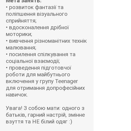
Мета занять:
• розвиток фантазії та
поліпшення візуального
сприйняття;
• вдосконалення дрібної
моторики;
• вивчення різноманітних технік
малювання;
• посилення спілкування та
соціальної взаємодії;
• проведення підготовчої
роботи для майбутнього
включення у групу Teenager
для отримання допрофесійних
навичок.
Увага! З собою мати: одного з
батьків, гарний настрій, змінне
взуття та НЕ білий одяг :)