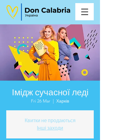
Імідж сучасної леді
Fri 26 Mar
  |  
Харків
Квитки не продаються
Інші заходи