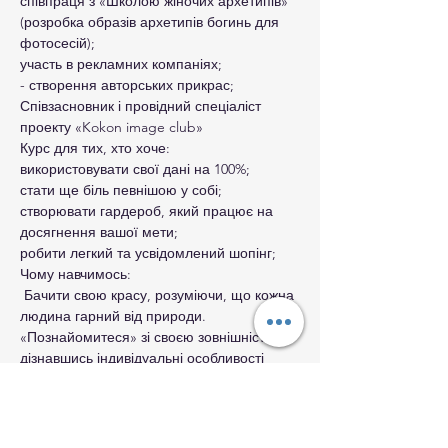
співпраця з «Школою жіночих архетипів» 
(розробка образів архетипів богинь для 
фотосесій);

участь в рекламних компаніях;

- створення авторських прикрас;

Співзасновник і провідний спеціаліст 
проекту «Kokon image club»

Курс для тих, хто хоче:

використовувати свої дані на 100%;

стати ще біль певнішою у собі;

створювати гардероб, який працює на 
досягнення вашої мети;

робити легкий та усвідомлений шопінг;

Чому навчимось:

 Бачити свою красу, розуміючи, що кожна 
людина гарний від природи.

«Познайомитеся» зі своєю зовнішністю, 
дізнавшись індивідуальні особливості 
вашої фігури, колірного колориту, форми 
особи.

Навчіться працювати з кольором в одязі, 
аксесуарах, декоративної косметики, 