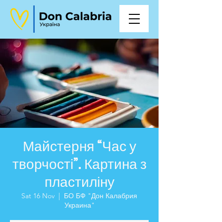
Майстерня “Час у
творчості”. Картина з
пластиліну
Sat 16 Nov
  |  
БО БФ "Дон Калабрия
Украина"