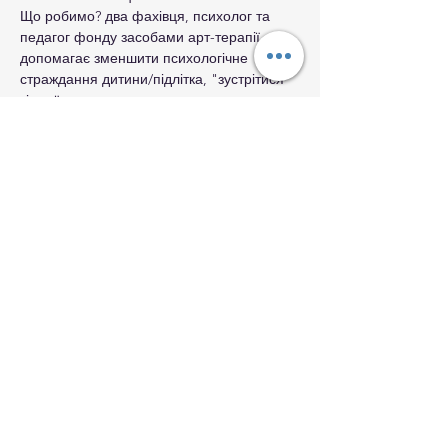
Що робимо? два фахівця, психолог та 
педагог фонду засобами арт-терапії 
допомагає зменшити психологічне 
страждання дитини/підлітка, "зустрітися" 
зі своїми страхами та переживаннями у 
безпечний спосіб, а згодом і подолати їх. 
Що дає дитині взаємодія з дорослими 
через арт-терапію? стабілізація 
емоційного стану; зняття психологічної 
напруги; розвиваєм навички до 
саморегуляції; відновлення довіри до 
дорослих.
Р.S. Запрошуємо волонтерів, які мають 
час та бажання займатися з дітьми 
короткими заняттями з навчання