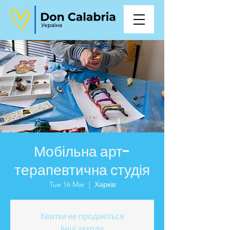
Мобільна арт-
терапевтична студія
Tue 16 Mar
  |  
Харків
Квитки не продаються
Інші заходи