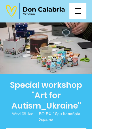
Special workshop
"Art for
Autism_Ukraine"
Wed 08 Jan
  |  
БО БФ "Дон Калабрія
Україна